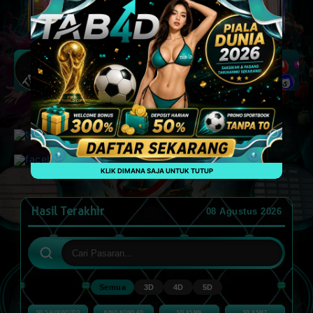
Klik untuk hubungi customer service kami
KLIK DIMANA SAJA UNTUK TUTUP
Hasil Terakhir
08 Agustus 2026
Semua
3D
4D
5D
5D SAIGONTOTO
KING KONG 4D
5D XSMN
5D XSMT