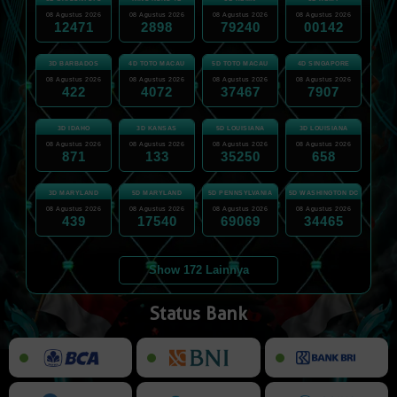
08 Agustus 2026
08 Agustus 2026
08 Agustus 2026
08 Agustus 2026
12471
2898
79240
00142
3D BARBADOS
4D TOTO MACAU
5D TOTO MACAU
4D SINGAPORE
08 Agustus 2026
08 Agustus 2026
08 Agustus 2026
08 Agustus 2026
422
4072
37467
7907
3D IDAHO
3D KANSAS
5D LOUISIANA
3D LOUISIANA
08 Agustus 2026
08 Agustus 2026
08 Agustus 2026
08 Agustus 2026
871
133
35250
658
3D MARYLAND
5D MARYLAND
5D PENNSYLVANIA
5D WASHINGTON DC
08 Agustus 2026
08 Agustus 2026
08 Agustus 2026
08 Agustus 2026
439
17540
69069
34465
Show 172 Lainnya
Status Bank