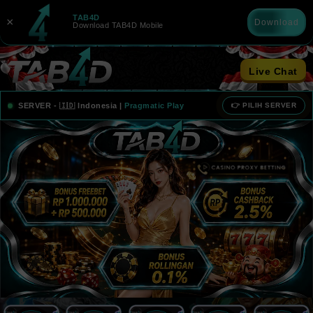
TAB4D
×
Download
Download TAB4D Mobile
Live Chat
sia
SERVER -
🇮🇩 Indonesia
|
Pragmatic Play
👉 PILIH SERVER